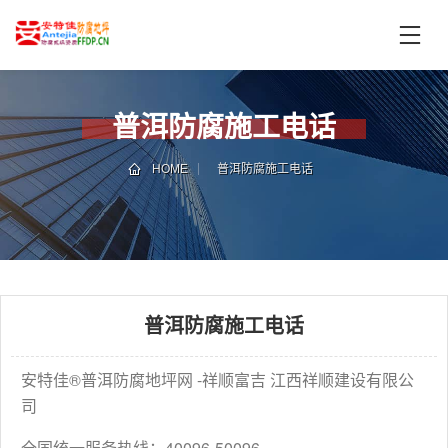
首
页
产
品
普洱防腐施工电话
中
技
心
术
HOME
普洱防腐施工电话
支
服
持
务
案
新
例
闻
资
普洱防腐施工电话
服
讯
务
区
安特佳®普洱防腐地坪网 -祥顺富吉 江西祥顺建设有限公
域
司
联
电
系
话
全国统一服务热线：40096-50096