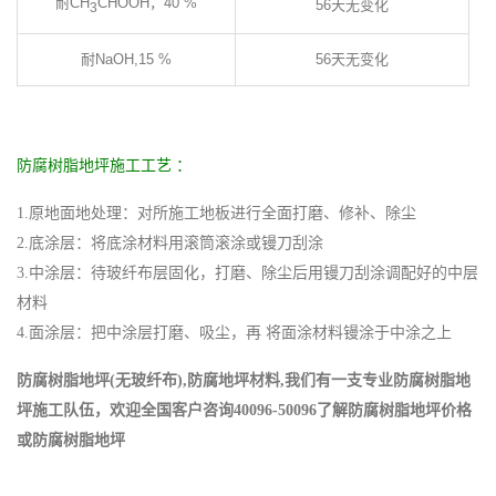
耐CH
CHOOH，40 %
56天无变化
3
耐NaOH,15 %
56天无变化
防腐树脂地坪施工工艺 ：
1.原地面地处理：对所施工地板进行全面打磨、修补、除尘
2.底涂层：将底涂材料用滚筒滚涂或镘刀刮涂
3.中涂层：待玻纤布层固化，打磨、除尘后用镘刀刮涂调配好的中层
材料
4.面涂层：把中涂层打磨、吸尘，再 将面涂材料镘涂于中涂之上
防腐树脂地坪(无玻纤布),防腐地坪材料,我们有一支专业防腐树脂地
坪施工队伍，欢迎全国客户咨询40096-50096了解防腐树脂地坪价格
或防腐树脂地坪