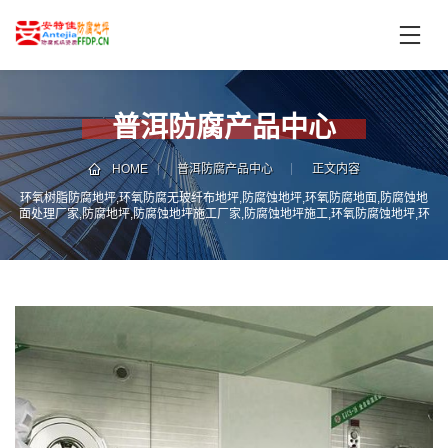
首
页
产
品
普洱防腐产品中心
中
技
心
术
HOME
普洱防腐产品中心
正文内容
支
环氧树脂防腐地坪,环氧防腐无玻纤布地坪,防腐蚀地坪,环氧防腐地面,防腐蚀地
服
面处理厂家,防腐地坪,防腐蚀地坪施工厂家,防腐蚀地坪施工,环氧防腐蚀地坪,环
持
务
氧乙烯基防腐蚀地坪
案
新
例
闻
资
服
讯
务
区
域
联
电
系
话