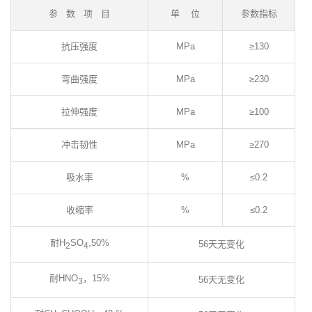
参 数 项 目
单 位
参数指标
抗压强度
MPa
≥130
弯曲强度
MPa
≥230
拉伸强度
MPa
≥100
冲击韧性
MPa
≥270
吸水率
%
≤0.2
收缩率
%
≤0.2
耐H
SO
,50%
56天无变化
2
4
耐HNO
，15%
56天无变化
3