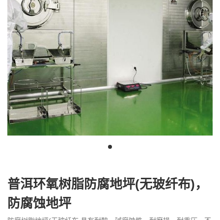
我
咨
们
询
普洱环氧树脂防腐地坪(无玻纤布)，
防腐蚀地坪